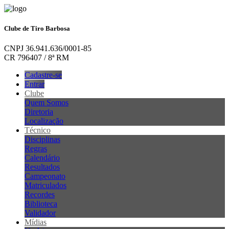
Clube de Tiro Barbosa
CNPJ 36.941.636/0001-85
CR 796407 / 8ª RM
Cadastre-se
Entrar
Clube
Quem Somos
Diretoria
Localização
Técnico
Disciplinas
Regras
Calendário
Resultados
Campeonato
Matriculados
Recordes
Biblioteca
Validador
Mídias