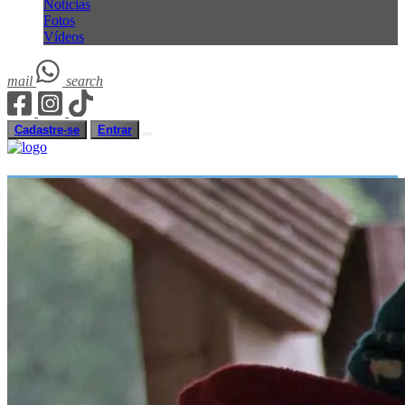
Notícias
Fotos
Vídeos
mail
search
Cadastre-se
Entrar