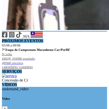
MA
PRÓXIMOS EVENTOS
05/08 a 09/08
7ª Etapa do Campeonato Maranhense Car/Pst/RF
tv
telão
emoji_events
resultado
group
inscritos
calendário completo
SERVIÇOS
Concessão de Cr
VÍDEOS
ondemand_video
Vídeo
×