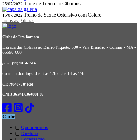
Tarde de Treino no Ctbarbosa
25/07/2022
Treino de Saque Ostensivo com Coldre
15/07/2022
todas as galerias
Clube de Tiro Barbosa
Estrada das Colinas ao Bairro Piquete, 500 - Vila Brandão - Colinas - MA -
65690-000
phone
(99) 9814-15143
quarta a domingo das 8 às 12h e das 14 às 17h
CR 796407 / 8ª RM
CNPJ 36.941.636/0001-85
Clube
▢
Quem Somos
▢
Diretoria
▢
Localização