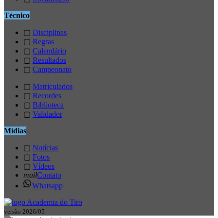
Técnico
▢
Disciplinas
▢
Regras
▢
Calendário
▢
Resultados
▢
Campeonato
▢
Matriculados
▢
Recordes
▢
Biblioteca
▢
Validador
Mídias
▢
Notícias
▢
Fotos
▢
Vídeos
mail
Contato
Whatsapp
versão 2026/05