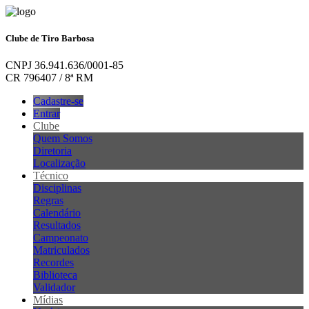
Clube de Tiro Barbosa
CNPJ 36.941.636/0001-85
CR 796407 / 8ª RM
Cadastre-se
Entrar
Clube
Quem Somos
Diretoria
Localização
Técnico
Disciplinas
Regras
Calendário
Resultados
Campeonato
Matriculados
Recordes
Biblioteca
Validador
Mídias