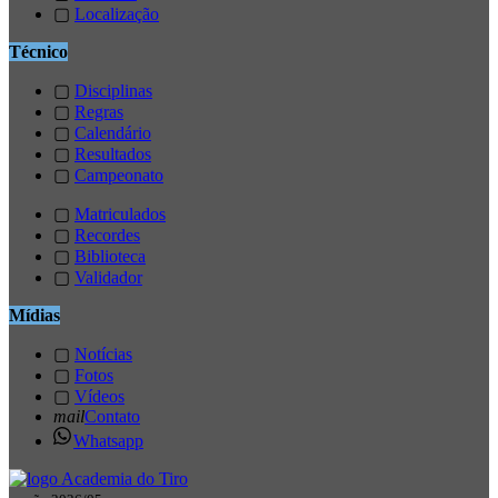
▢
Localização
Técnico
▢
Disciplinas
▢
Regras
▢
Calendário
▢
Resultados
▢
Campeonato
▢
Matriculados
▢
Recordes
▢
Biblioteca
▢
Validador
Mídias
▢
Notícias
▢
Fotos
▢
Vídeos
mail
Contato
Whatsapp