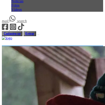
Notícias
Fotos
Vídeos
mail
search
Cadastre-se
Entrar